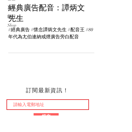
經典廣告配音：譚炳文
豆品
先生
銀行
Shop
#經典廣告 #懷念譚炳文先生 #配音王 #80
年代為尢伯連納戒煙廣告旁白配音
訂閱最新資訊！
提交