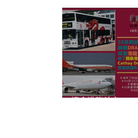
懷念港龍航空