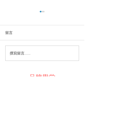
留言
美孚原來是品牌
經典廣告配音：譚炳文先
撰寫留言......
生
品牌學堂
訂閱最新資訊！
提交