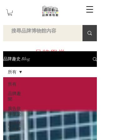
品牌學堂
品牌趣史 Blog
所有
所有
品牌趣
聞
廣告批
評學堂
品牌歷
史補課
巴士