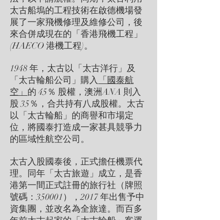
太古船塢的工程技術在啟德機場發
展了一家飛機修理及維修公司，後
來合併成現在的「香港飛機工程」
(HAECO 港機工程)。
1948 年，太古以「太古洋行」及
「太古輪船公司」購入
「國泰航
空」
的 45％ 股權，澳洲ANA 則入
股 35％，合共持有八成股權。太古
以「太古輪船」的商譽和市場定
位，將國泰打造成一家甚具競爭力
的區域性航空公司。
太古入股國泰後，正式擔任機票代
理。同年「太古旅遊」成立，是香
港第一間正式註冊的旅行社（牌照
號碼：350001），2017 年出售予中
資集團，並改名為全旅達。而百多