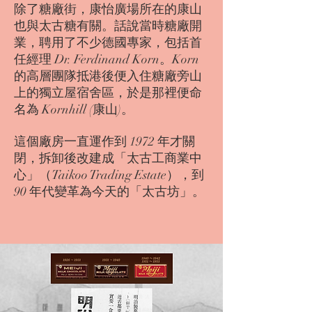
除了糖廠街，康怡廣場所在的康山
也與太古糖有關。話說當時糖廠開
業，聘用了不少德國專家，包括首
任經理 Dr. Ferdinand Korn。Korn
的高層團隊抵港後便入住糖廠旁山
上的獨立屋宿舍區，於是那裡便命
名為 Kornhill (康山)。
這個廠房一直運作到 1972 年才關
閉，拆卸後改建成「太古工商業中
心」（Taikoo Trading Estate），到
90 年代變革為今天的「太古坊」。