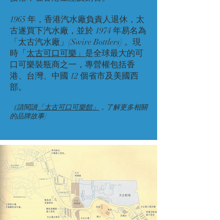
1965 年，香港汽水廠負責人退休，太
古遂買下汽水廠，並於 1974 年易名為
「太古汽水廠」(Swire Bottlers) 。現
時「
太古可口可樂」
是全球最大的可
口可樂裝瓶商之一，專營權包括香
港、台灣、中國 12 個省市及美國西
部。
（請閱讀
「太古可口可樂館」
，了解更多相關
的品牌故事)