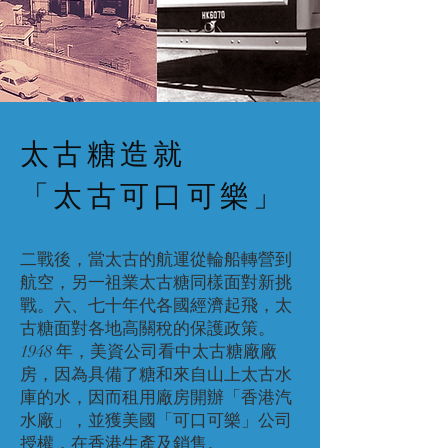
太古糖造就
「太古可口可樂」
二戰後，當太古的航運從輪船轉營到
航空，另一祖業太古糖同樣面對新挑
戰。六、七十年代各國經濟起飛，太
古糖面對各地高關稅的保護政策。
1948 年，美資公司看中太古糖廠廠
房，因為具備了糖和來自山上太古水
庫的水，因而租用廠房開辦「香港汽
水廠」，並獲美國「可口可樂」公司
授權，在香港生產及銷售。