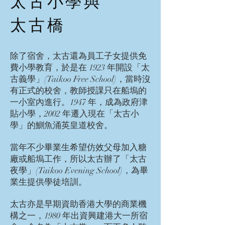
太古小學與
太古橋
除了宿舍，太古還為員工子女提供免
費小學教育，於是在 1923 年開設「太
古義學」(Taikoo Free School)，當時沒
有正式的校舍，教師授課只在船塢的
一小室內進行。1947 年，成為政府津
貼小學，2002 年遷入現在「太古小
學」的鰂魚涌英皇道校舍。
當年不少畢業生希望仿效父母加入糖
廠或船塢工作，所以太古辦了「太古
夜學」(Taikoo Evening School)，為畢
業生提供學徒培訓。
太古亦是早期資助香港大學的商業機
構之一，1980 年出資興建港大一所宿