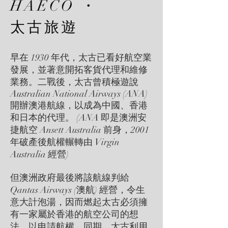
HAECO ・
太古旅遊
早在 1930 年代，太古已看好航空業
發展，並著意開拓客貨代理和維修
業務。二戰後，太古曾積極遊說
Australian National Airways (ANA)
開辦澳港航線，以成為中國、香港
和日本的代理。 (ANA 即是澳洲安
捷航空 Ansett Australia 前身，2001
年破產後航權輾轉由 Virgin
Australia 經營)
但澳洲政府最後將該航線判給
Qantas Airways (澳航) 經營，令生
意大計泡湯，因而燃起太古必須擁
有一家屬於香港的航空公司的想
法，以申請航權。同期，太古利用