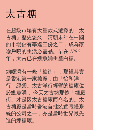
太古糖
在超級市場有大量款式選擇的「太
古糖」歷史悠久，清朝末年在中國
的市場佔有率達三份之二，成為家
喻戶曉的生活必需品。早在 1884
年，太古已在鰂魚涌生產白糖。
銅鑼灣有一條「糖街」，那裡其實
是香港第一家糖廠，由「
怡和洋
行
」經營。太古洋行經營的糖廠位
於鰂魚涌， 今天太古坊那條「糖廠
街」才是因太古糖廠而命名的。太
古糖廠是當時香港首批裝置電燈系
統的公司之一，亦是當時世界最先
進的煉糖廠。