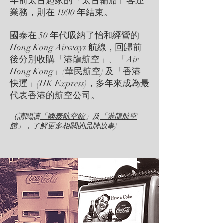
年前太古起家的「太古輪船」客運
業務，則在 1990 年結束。
國泰在 50 年代吸納了怡和經營的
Hong Kong Airways 航線，回歸前
後分別收購
「港龍航空」
、「Air
Hong Kong」(華民航空) 及「香港
快運」(HK Express)，多年來成為最
代表香港的航空公司。
（請閱讀
「國泰航空館
」及
「港龍航空
館」
，了解更多相關的品牌故事)