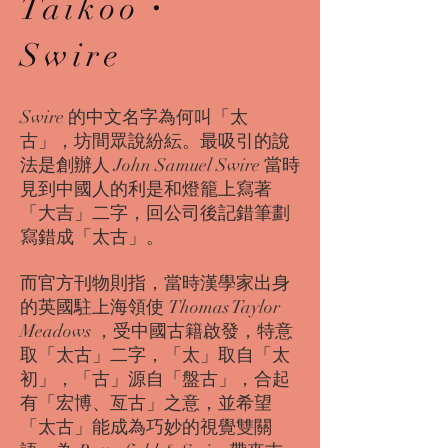
Taikoo・
Swire
Swire 的中文名字為何叫「太
古」，坊間眾說紛紜。最吸引的說
法是創辦人 John Samuel Swire 當時
見到中國人的利是和燈籠上寫著
「大吉」二字，回公司後記錯筆劃
寫錯成「太古」。
而官方刊物則指，當時漢學家出身
的英國駐上海領使 Thomas Taylor
Meadows ，受中國古籍啟發，特意
取「太古」二字，「太」取自「太
初」，「古」源自「盤古」，合起
有「宏博、亙古」之意，並希望
「太古」能成為巧妙的視覺雙關