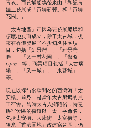
青衣。而黃埔船塢後來由
「和記黃
埔」
發展成「黃埔新邨」和「黃埔
花園」。
「太古地產」正因為要發展船塢和
糖廠地皮而成立，除了太古城，後
來在香港發展了不少知名住宅項
目，包括「鯉景灣」、「維景灣
畔」、「又一村花園」、「傲璇
Opus」等，商業項目包括「太古廣
場」、「又一城」、「東薈城」
等。
現在以掃街食肆聞名的西灣河「太
安樓」前身，是當年太古船塢的員
工宿舍。當時太古入鄉隨俗，特意
將宿舍區的街道以「太」字命名，
包括太安街、太康街、太富街等，
後來「
香港置地
」改建宿舍區，仍