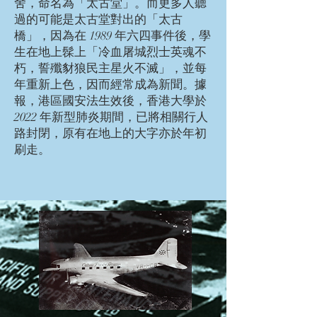
舍，命名為「太古堂」。而更多人聽
過的可能是太古堂對出的「太古
橋」，因為在 1989 年六四事件後，學
生在地上髹上「冷血屠城烈士英魂不
朽，誓殲豺狼民主星火不滅」，並每
年重新上色，因而經常成為新聞。據
報，港區國安法生效後，香港大學於
2022 年新型肺炎期間，已將相關行人
路封閉，原有在地上的大字亦於年初
刷走。