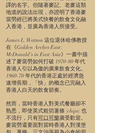
譯的名字。但隨著麥記、老麥這類
地道的說法出現，亦證明了香港麥
當勞經已將美式快餐的飲食文化融
入香港，並廣為香港人所接受。
James L. Watson 這位退休哈佛教授
在《Golden Arches East :
McDonald's in East Asia》一書中描
述了麥當勞如何打破 1970-80 年代
香港人引以為傲的廣東飲食文化。
1960-70 年代的香港正處於經濟急
速增長期，「快」的概念已完融入
香港人白天的飲食節奏。
然而，當時香港人對美式餐廳卻不
熟悉，即使英式粗切薯條 (chips) 也
不流行，只有
可口可樂
廣受歡迎。
麥當勞還要面對當時香港人對漢堡
包、薯條、三文治等視為小食的習