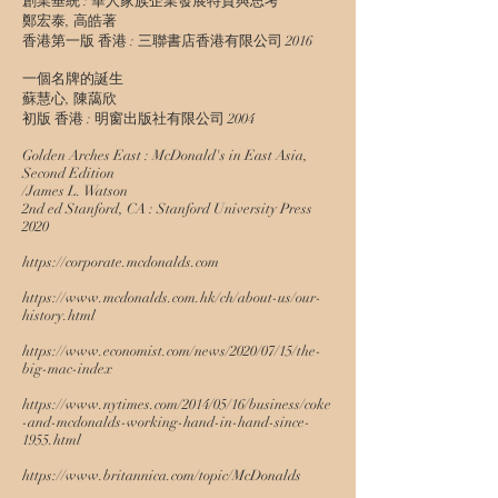
創業垂統 : 華人家族企業發展特質與思考
鄭宏泰, 高皓著
香港第一版 香港 : 三聯書店香港有限公司 2016
一個名牌的誕生
蘇慧心, 陳藹欣
初版 香港 : 明窗出版社有限公司 2004
Golden Arches East : McDonald's in East Asia,
Second Edition
/James L. Watson
2nd ed Stanford, CA : Stanford University Press
2020
https://corporate.mcdonalds.com
https://www.mcdonalds.com.hk/ch/about-us/our-
history.html
https://www.economist.com/news/2020/07/15/the-
big-mac-index
https://www.nytimes.com/2014/05/16/business/coke
-and-mcdonalds-working-hand-in-hand-since-
1955.html
https://www.britannica.com/topic/McDonalds