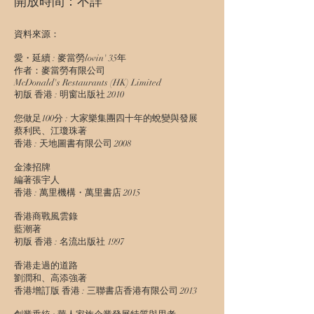
開放時間：不詳
資料來源：
愛・延續 : 麥當勞lovin' 35年
作者：麥當勞有限公司
McDonald's Restaurants (HK) Limited
初版 香港 : 明窗出版社 2010
您做足100分 : 大家樂集團四十年的蛻變與發展
蔡利民、江瓊珠著
香港 : 天地圖書有限公司 2008
金漆招牌
編著張宇人
香港 : 萬里機構・萬里書店 2015
香港商戰風雲錄
藍潮著
初版 香港 : 名流出版社 1997
香港走過的道路
劉潤和、高添強著
香港增訂版 香港 : 三聯書店香港有限公司 2013