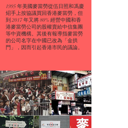
1995 年美國麥當勞從伍日照和馮慶
炤手上按協議買回香港麥當勞，但
到 2017 年又將 80% 經營中國和香
港麥當勞公司的股權賣給中信集團
等中資機構。其後有報導指麥當勞
的公司名字在中國已改為「金拱
門」，因而引起香港市民的議論。