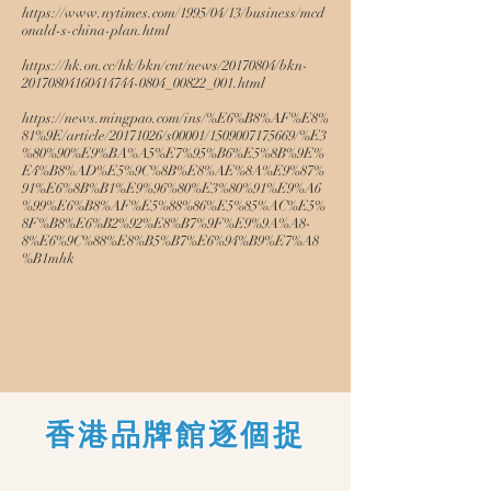
https://www.nytimes.com/1995/04/13/business/mcd
onald-s-china-plan.html
https://hk.on.cc/hk/bkn/cnt/news/20170804/bkn-
20170804160414744-0804_00822_001.html
https://news.mingpao.com/ins/%E6%B8%AF%E8%
81%9E/article/20171026/s00001/1509007175669/%E3
%80%90%E9%BA%A5%E7%95%B6%E5%8B%9E%
E4%B8%AD%E5%9C%8B%E8%AE%8A%E9%87%
91%E6%8B%B1%E9%96%80%E3%80%91%E9%A6
%99%E6%B8%AF%E5%88%86%E5%85%AC%E5%
8F%B8%E6%B2%92%E8%B7%9F%E9%9A%A8-
8%E6%9C%88%E8%B5%B7%E6%94%B9%E7%A8
%B1mhk
​香港品牌館逐個捉