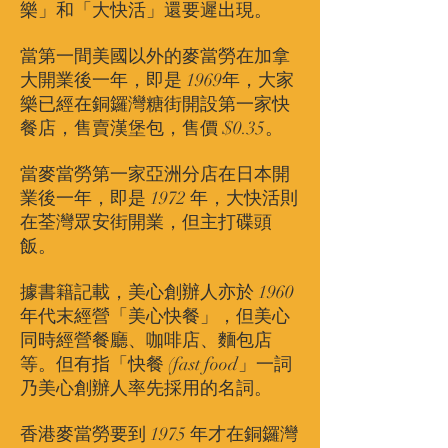
樂」和「大快活」還要遲出現。
當第一間美國以外的麥當勞在加拿
大開業後一年，即是 1969年，大家
樂已經在銅鑼灣糖街開設第一家快
餐店，售賣漢堡包，售價 $0.35。
當麥當勞第一家亞洲分店在日本開
業後一年，即是 1972 年，大快活則
在荃灣眾安街開業，但主打碟頭
飯。
​據書籍記載，美心創辦人亦於 1960
年代末經營「美心快餐」，但美心
同時經營餐廳、咖啡店、麵包店
等。但有指「快餐 (fast food」一詞
乃美心創辦人率先採用的名詞。
香港麥當勞要到 1975 年才在銅鑼灣