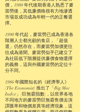
價，1980 年代後期香港人熟悉了麥
當勞後，其低廉價格很有力地滲透
市場並成功成為年輕一代的正餐選
擇。
1990 年代起，麥當勞已成為香港各
階層人士都光顧的食店，「超值
選」仍然存在，而麥當勞加價更往
往成為港聞。麥當勞似乎已建立了
為社區低下階層提供廉價食物選擇
的義務，這與外國麥當勞的定位十
分不同。
1986 年國際知名的《經濟學人》
(The Economist) 推出了「Big Mac
Index」(巨無霸指數)，以世界各地
不同地方的麥當勞巨無霸售價去演
譯匯率和物價差異等經濟現象，這