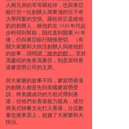
人兩兄弟的哥哥羅桂祥，也與東亞
銀行另一位創辦人簡東浦的兒子有
大學同窗的交情。羅桂祥正是維他
奶的創辦人，維他奶在 1940 年代起
步時得到幫助，因此直到開業 80 年
後，仍與東亞銀行關係密切。（有
關大家樂和大快活創辦人與維他奶
的故事，請閱讀
「維他奶館」
) 至於
馮慶炤的爸爸馮秉芬，則是當時香
港麥當勞公司的主席。
與大家樂的故事不同，麥當勞香港
的創辦人都是先到美國麥當勞受
訓，將美國成功的方程式帶到香
港，但他們在香港親力親為，成功
將美式快餐文化打入香港，分店數
量也後來居上，超越了大家樂和大
快活。