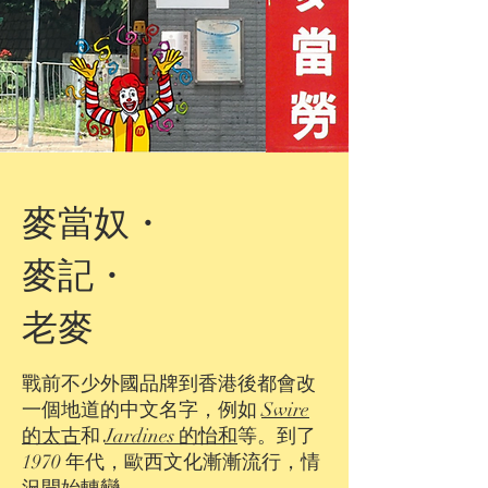
麥當奴・
麥記・
老麥
戰前不少外國品牌到香港後都會改
一個地道的中文名字，例如
Swire
的太古
和
Jardines 的怡和
等。到了
1970 年代，歐西文化漸漸流行，情