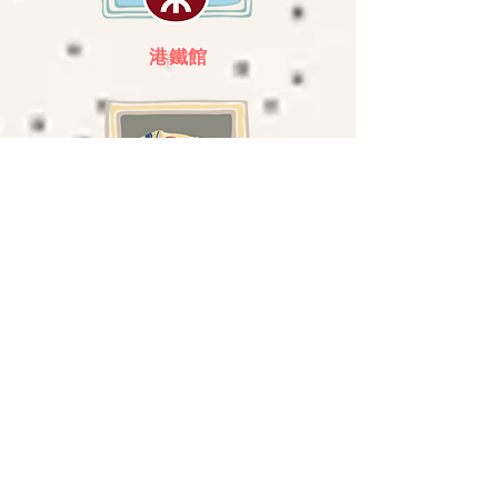
港鐵館
維他奶館