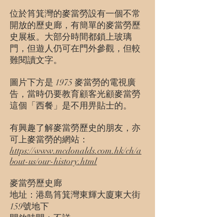
位於筲箕灣的麥當勞設有一個不常
開放的歷史廊，有簡單的麥當勞歷
史展板。大部分時間都鎖上玻璃
門，但遊人仍可在門外參觀，但較
難閱讀文字。
​圖片下方是 1975 麥當勞的電視廣
告，當時仍要教育顧客光顧麥當勞
這個「西餐」是不用畀貼士的。
有興趣了解麥當勞歷史的朋友，亦
可上麥當勞的網站：
https://www.mcdonalds.com.hk/ch/a
bout-us/our-history.html
麥當勞歷史廊
地址：港島筲箕灣東輝大廈東大街
159號地下