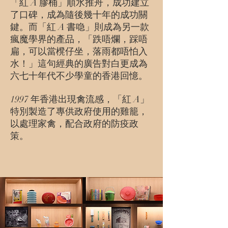
「紅 A 膠桶」順水推舟，成功建立
了口碑，成為隨後幾十年的成功關
鍵。而「紅 A 書喼」則成為另一款
瘋魔學界的產品，「跌唔爛，踩唔
扁，可以當櫈仔坐，落雨都唔怕入
水！」這句經典的廣告對白更成為
六七十年代不少學童的香港回憶。
1997 年香港出現禽流感，「紅 A」
特別製造了專供政府使用的雞籠，
以處理家禽，配合政府的防疫政
策。