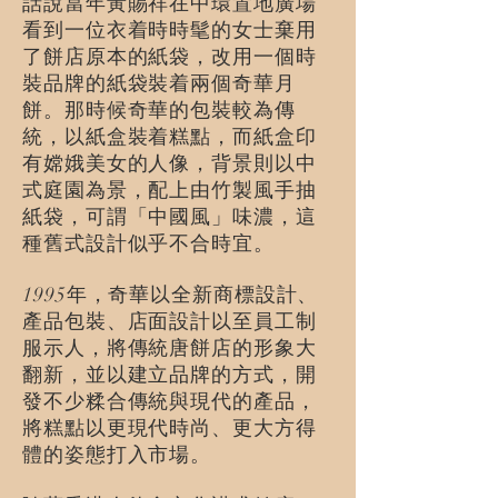
話說當年黃賜祥在中環置地廣場
看到一位衣着時時髦的女士棄用
了餅店原本的紙袋，改用一個時
裝品牌的紙袋裝着兩個奇華月
餅。那時候奇華的包裝較為傳
統，以紙盒裝着糕點，而紙盒印
有嫦娥美女的人像，背景則以中
式庭園為景，配上由竹製風手抽
紙袋，可謂「中國風」味濃，這
種舊式設計似乎不合時宜。
1995年，奇華以全新商標設計、
產品包裝、店面設計以至員工制
服示人，將傳統唐餅店的形象大
翻新，並以建立品牌的方式，開
發不少糅合傳統與現代的產品，
將糕點以更現代時尚、更大方得
體的姿態打入市場。