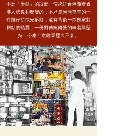
不乏「唐餅」的蹤影。傳統餅食伴隨着香
港人成長和歷變的，不只是簡簡單單的一
件雞仔餅或光酥餅，還有背後一眾餅家對
糕點的熱愛，一份對傳統餅藝的執着與堅
持，令本土唐餅業歷久不衰。