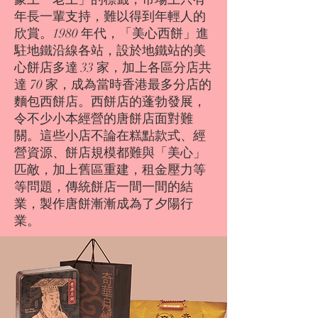
年長一輩支持，難以得到年輕人的
欣賞。1980 年代，「美心西餅」進
駐地鐵沿線各站，設於地鐵站的美
心餅店多達 33 家，加上各區分店共
達 70 家，成為當時香港最多分店的
麵包西餅店。西餅店的蓬勃發展，
令不少小本經營的唐餅店面對難
關。這些小店不論在糕點款式、經
營資源、餅店規模都難與「美心」
匹敵，加上舊區重建，租金壓力等
等問題，傳統餅店一間一間的結
業，製作唐餅漸漸成為了夕陽行
業。