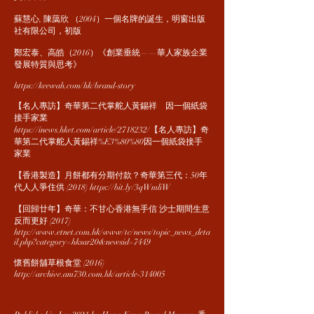
蘇慧心, 陳藹欣 （2004）一個名牌的誕生，明窗出版
社有限公司，初版
鄭宏泰、高皓（2016）《創業垂統——華人家族企業
發展特質與思考》
https://keewah.com/hk/brand-story
【名人專訪】奇華第二代掌舵人黃錫祥 因一個紙袋
接手家業
https://inews.hket.com/article/2718232/
【名人專訪】奇
華第二代掌舵人黃錫祥%E3%80%80因一個紙袋接手
家業
【香港製造】月餅都有分期付款？奇華第三代：50年
代人人爭住供 (2018)
https://bit.ly/3qWmliW
【回歸廿年】奇華：不甘心香港無手信 沙士期間生意
反而更好 (2017)
http://www.etnet.com.hk/www/tc/news/topic_news_deta
il.php?category=hksar20&newsid=7449
懷舊餅舖草根食堂 (2016)
http://archive.am730.com.hk/article-314005