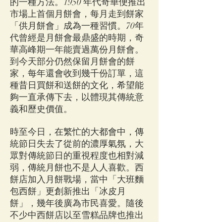
的一種方法。1950 年代奇華便推出
市場上首個月餅會，每月走到餅家
「供月餅會」成為一種習慣。70年
代曾經是月餅會最鼎盛的時期，奇
華高峰期一年能賣過萬份月餅會。
到今天部分仍然保留月餅會的餅
家，每年還會收到幾千份訂單，這
種昔日買餅和送餅的文化，希望能
夠一直承傳下去，以體現其傳統意
義和歷史價值。
時至今日，在繁忙的大都會中，傳
統節日失去了從前的濃厚氣氛，大
眾對傳統節日的重視程度也相對減
弱，傳統月餅也不是人人喜歡。西
餅店加入月餅戰場，當中「大班麵
包西餅」更創新推出「冰皮月
餅」，幾年後廣為市民喜愛。隨後
不少中西餅店以至雪糕品牌也推出