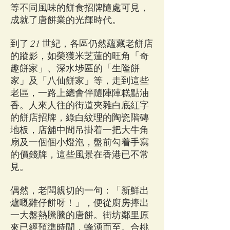
等不同風味的餅食招牌隨處可見，
成就了唐餅業的光輝時代。
到了 21 世紀，各區仍然蘊藏老餅店
的蹤影，如榮獲米芝蓮的旺角「奇
趣餅家」、深水埗區的「生隆餅
家」及「八仙餅家」等，走到這些
老區，一路上總會伴隨陣陣糕點油
香。人來人往的街道夾雜白底紅字
的餅店招牌，綠白紋理的陶瓷階磚
地板，店舖中間吊掛着一把大牛角
扇及一個個小燈泡，盤前勾着手寫
的價錢牌，這些風景在香港已不常
見。
偶然，老闆親切的一句：「新鮮出
爐嘅雞仔餅呀！」，便從廚房捧出
一大盤熱騰騰的唐餅。街坊鄰里原
來已經預準時間，蜂湧而至。合桃