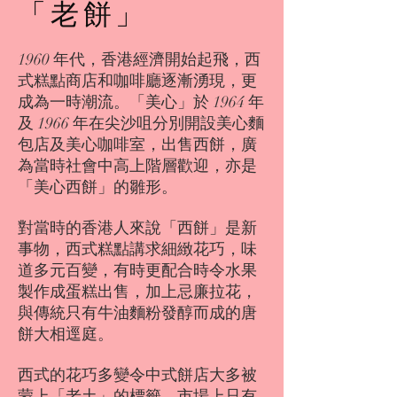
「老餅」
1960 年代，香港經濟開始起飛，西
式糕點商店和咖啡廳逐漸湧現，更
成為一時潮流。「美心」於 1964 年
及 1966 年在尖沙咀分別開設美心麵
包店及美心咖啡室，出售西餅，廣
為當時社會中高上階層歡迎，亦是
「美心西餅」的雛形。
對當時的香港人來說「西餅」是新
事物，西式糕點講求細緻花巧，味
道多元百變，有時更配合時令水果
製作成蛋糕出售，加上忌廉拉花，
與傳統只有牛油麵粉發醇而成的唐
餅大相逕庭。
西式的花巧多變令中式餅店大多被
蒙上「老土」的標籤，市場上只有