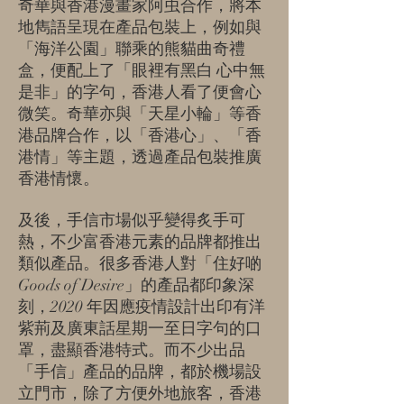
奇華與香港漫畫家阿虫合作，將本
地雋語呈現在產品包裝上，例如與
「海洋公園」聯乘的熊貓曲奇禮
盒，便配上了「眼裡有黑白 心中無
是非」的字句，香港人看了便會心
微笑。奇華亦與「天星小輪」等香
港品牌合作，以「香港心」、「香
港情」等主題，透過產品包裝推廣
香港情懷。
及後，手信市場似乎變得炙手可
熱，不少富香港元素的品牌都推出
類似產品。很多香港人對「住好啲
Goods of Desire」的產品都印象深
刻，2020 年因應疫情設計出印有洋
紫荊及廣東話星期一至日字句的口
罩，盡顯香港特式。而不少出品
「手信」產品的品牌，都於機場設
立門市，除了方便外地旅客，香港