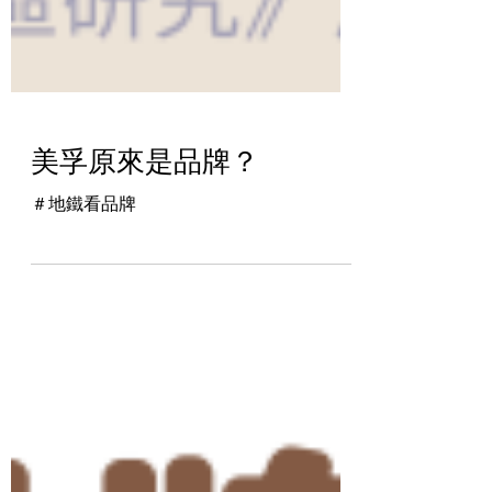
美孚原來是品牌？
＃地鐵看品牌