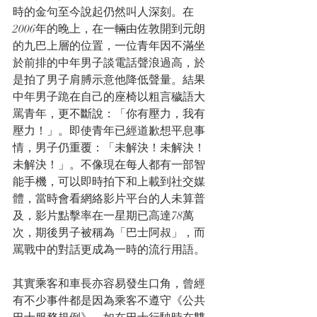
時的金句至今說起仍然叫人深刻。在 
2006年的晚上，在一輛由佐敦開到元朗
的九巴上層的位置，一位青年因不滿坐
於前排的中年男子談電話聲浪過高，於
是拍了男子肩膊示意他降低聲量。結果
中年男子跪在自己的座椅以粗言穢語大
罵青年，更不斷說：「你有壓力，我有
壓力！」。即使青年已經道歉想平息事
情，男子仍重覆：「未解決！未解決！
未解決！」。不像現在每人都有一部智
能手機，可以即時拍下和上載到社交媒
體，當時會看網絡影片平台的人未算普
及，影片點擊率在一星期已高達78萬
次，期後男子被稱為「巴士阿叔」，而
罵戰中的對話更成為一時的流行用語。
其實乘客和車長亦容易發生口角，曾經
有不少事件都是因為乘客不遵守《公共