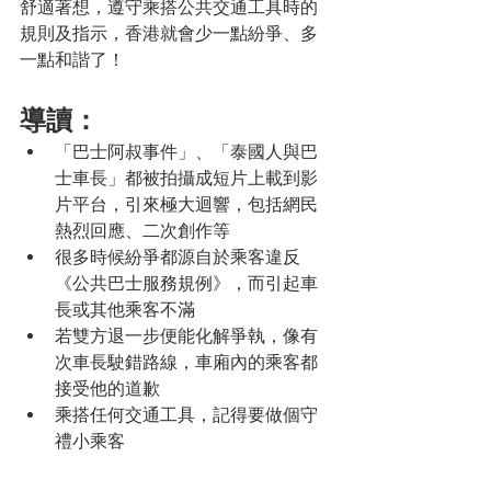
舒適著想，遵守乘搭公共交通工具時的
規則及指示，香港就會少一點紛爭、多
一點和諧了！
導讀：
「巴士阿叔事件」、「泰國人與巴
士車長」都被拍攝成短片上載到影
片平台，引來極大迴響，包括網民
熱烈回應、二次創作等
很多時候紛爭都源自於乘客違反
《公共巴士服務規例》，而引起車
長或其他乘客不滿
若雙方退一步便能化解爭執，像有
次車長駛錯路線，車廂內的乘客都
接受他的道歉
乘搭任何交通工具，記得要做個守
禮小乘客