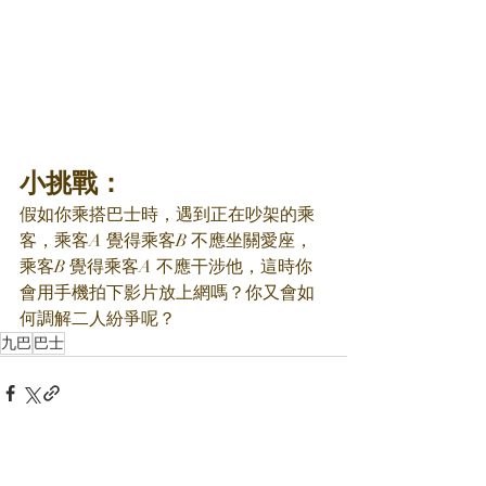
小挑戰：
假如你乘搭巴士時，遇到正在吵架的乘
客，乘客A 覺得乘客B 不應坐關愛座，
乘客B 覺得乘客A 不應干涉他，這時你
會用手機拍下影片放上網嗎？你又會如
何調解二人紛爭呢？
九巴
巴士
最新文章
查看全部