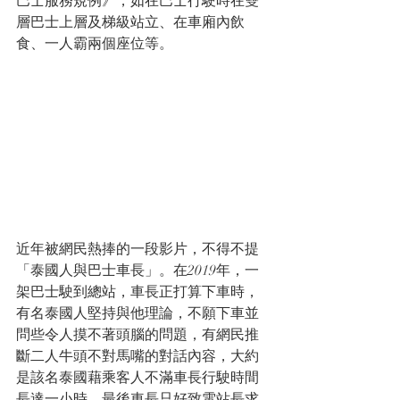
巴士服務規例》，如在巴士行駛時在雙
層巴士上層及梯級站立、在車廂內飲
食、一人霸兩個座位等。
近年被網民熱捧的一段影片，不得不提
「泰國人與巴士車長」。在2019年，一
架巴士駛到總站，車長正打算下車時，
有名泰國人堅持與他理論，不願下車並
問些令人摸不著頭腦的問題，有網民推
斷二人牛頭不對馬嘴的對話內容，大約
是該名泰國藉乘客人不滿車長行駛時間
長達一小時，最後車長只好致電站長求