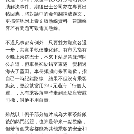
助解決事件。期後巴士公司亦在專頁出
帖回應，將對話中的金句翻譯成泰文，
更搞笑地附上泰文版熱線資料，建議乘
客若有問題可致電其熱線。
不過凡事都有例外，只要雙方願意各退
一步，其實爭執便能化解。有市民指有
次晚上乘搭巴士，本來下站是筲箕灣阿
公岩道，但車長卻駛錯至東隧，變相過
海去了藍田。車長頻頻向乘客道歉，指
自己一時記錯路線，結果不但沒有乘客
動怒，更說就當用$4.4元過海「行個大
運」，又有乘客落車時走到駕駛座安慰
司機，叫他不用自責。
雖然以上例子部分短片成為大家茶餘飯
後的熱門話題，也算是帶來一點歡樂，
但若每個乘客都能為其他乘客的安全和